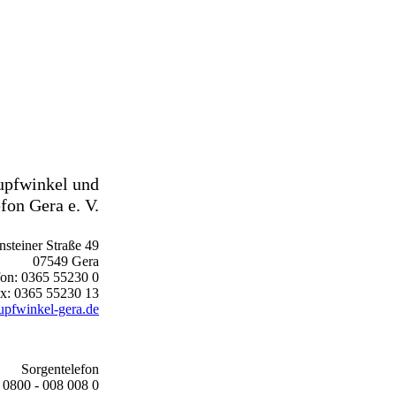
upfwinkel und
fon Gera e. V.
steiner Straße 49
07549 Gera
fon: 0365 55230 0
x: 0365 55230 13
upfwinkel-gera.de
Sorgentelefon
0800 - 008 008 0