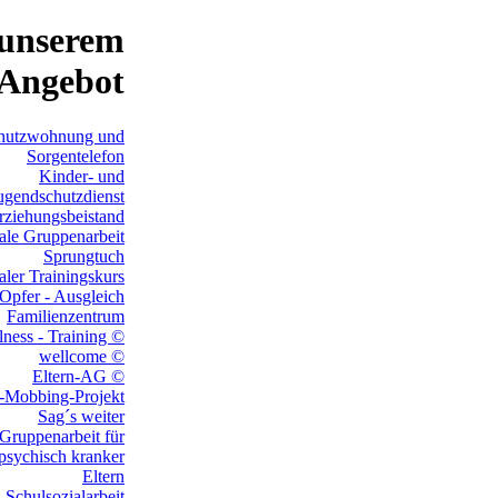
unserem
Angebot
hutzwohnung und
Sorgentelefon
Kinder- und
ugendschutzdienst
rziehungsbeistand
ale Gruppenarbeit
Sprungtuch
aler Trainingskurs
 Opfer - Ausgleich
Familienzentrum
ness - Training ©
wellcome ©
Eltern-AG ©
-Mobbing-Projekt
Sag´s weiter
 Gruppenarbeit für
psychisch kranker
Eltern
Schulsozialarbeit