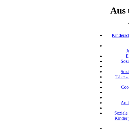
Aus 
Kindersc
J
E
Sozi
Sozi
Täter -
Cool
Anti
Soziale
Kinder 